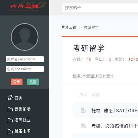
片片云锦
考研留学
考研留学
在线：
10
今日：
0
主题：
137
版务:本版面还没有版主
登录
注册
序号
标题
首页
云锦论坛
托福│雅思│SAT│GR
招聘就业
考研：必须搞懂的11
跳蚤市场