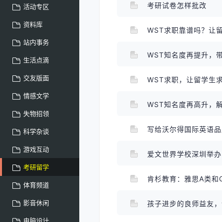
考研试卷怎样批改
活动专区
资料库
WST求职靠谱吗？让
站内事务
WST知名度再提升，
生活点滴
交友版面
WST求职，让留学生
情感文学
WST知名度再高升，
失物招领
写给沃尔得国际英语
科学杂谈
游戏互动
爱文世界学校深圳举办 
考研留学
肯杉教育：雅思A类和
体育频道
影音休闲
孩子进步的良师益友，
电脑设计