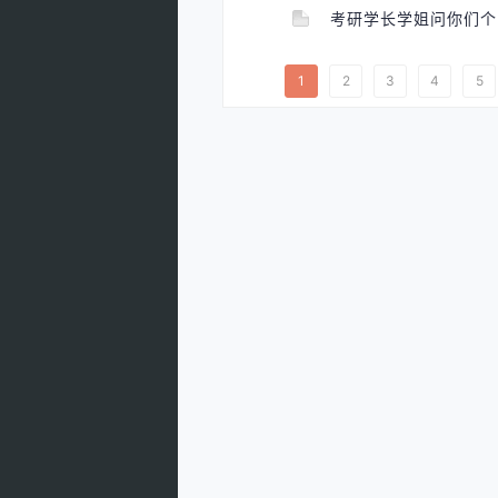
考研学长学姐问你们
1
2
3
4
5