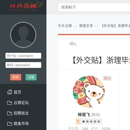
片片云锦
情感文学
【外交贴】浙理毕
【外交贴】浙理毕
登录
注册
楼主
首页
云锦论坛
招聘就业
帅哥飞
[离线]
1
★☆☆☆☆
跳蚤市场
发帖数：
384
积分：
1008