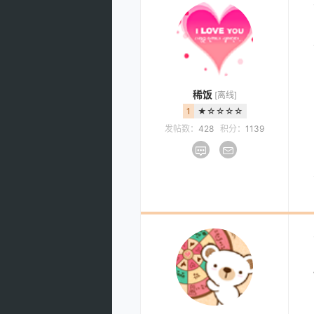
稀饭
[离线]
1
★☆☆☆☆
发帖数：
428
积分：
1139