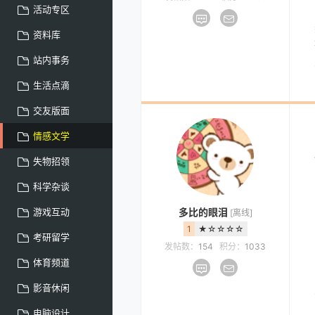
活动专区
资料库
站内事务
生活点滴
交友版面
情感文学
失物招领
科学杂谈
游戏互动
多比的眼泪
[离线]
1
★☆☆☆☆
考研留学
发帖数：
154
积分：
1033
体育频道
影音休闲
电脑设计