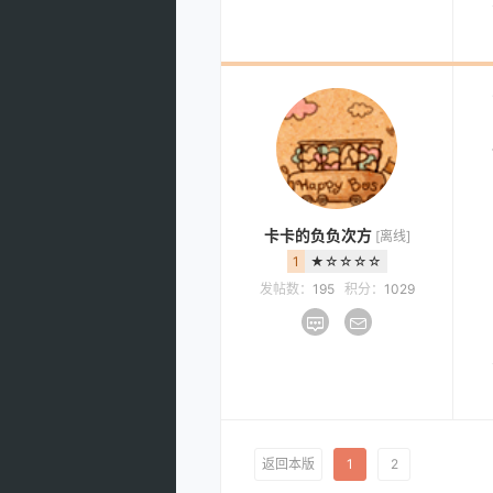
卡卡的负负次方
[离线]
1
★☆☆☆☆
发帖数：
195
积分：
1029
返回本版
1
2