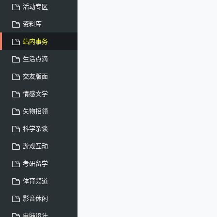
活动专区
资料库
站内事务
生活点滴
交友版面
情感文学
失物招领
科学杂谈
游戏互动
考研留学
体育频道
影音休闲
电脑设计