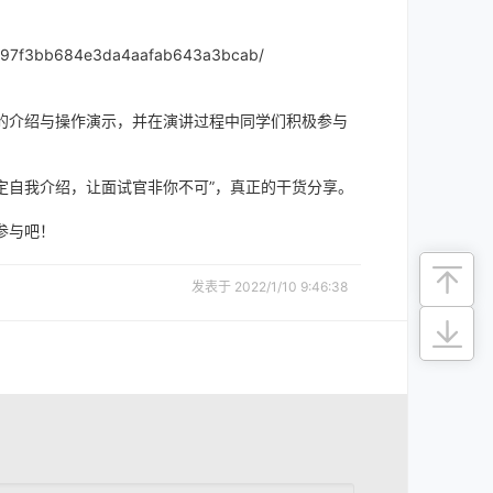
05797f3bb684e3da4aafab643a3bcab/
的介绍与操作演示，并在演讲过程中同学们积极参与
钟搞定自我介绍，让面试官非你不可”，真正的干货分享。
参与吧！
发表于 2022/1/10 9:46:38