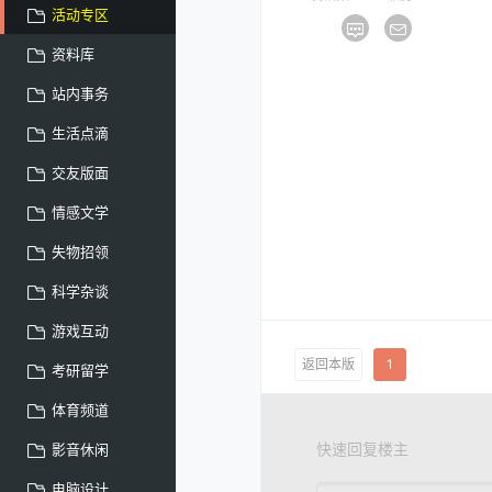
活动专区
资料库
站内事务
生活点滴
交友版面
情感文学
失物招领
科学杂谈
游戏互动
返回本版
1
考研留学
体育频道
快速回复楼主
影音休闲
电脑设计