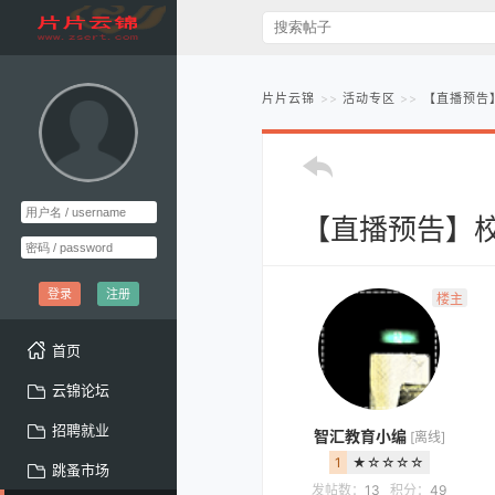
片片云锦
活动专区
【直播预告
【直播预告】校
登录
注册
楼主
首页
云锦论坛
招聘就业
智汇教育小编
[离线]
1
★☆☆☆☆
跳蚤市场
发帖数：
13
积分：
49