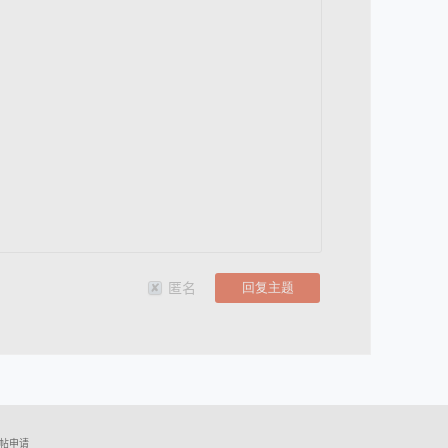
匿名
帖申请