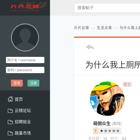
片片云锦
生活点滴
为什么我上
为什么我上厕
登录
注册
楼主
首页
云锦论坛
招聘就业
萌倒众生
[离线]
1
★☆☆☆☆
跳蚤市场
发帖数：
10
积分：
45