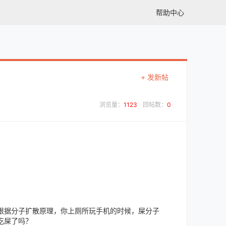
帮助中心
+ 发新帖
浏览量：
1123
回帖数：
0
根据分子扩散原理，你上厕所玩手机的时候，屎分子
吃屎了吗？