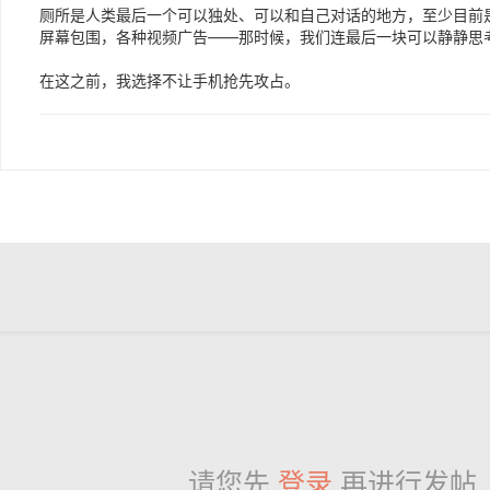
厕所是人类最后一个可以独处、可以和自己对话的地方，至少目前
屏幕包围，各种视频广告——那时候，我们连最后一块可以静静思
在这之前，我选择不让手机抢先攻占。
请您先
登录
再进行发帖