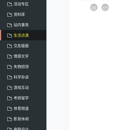
活动专区
资料库
站内事务
生活点滴
交友版面
情感文学
失物招领
科学杂谈
游戏互动
考研留学
体育频道
影音休闲
电脑设计