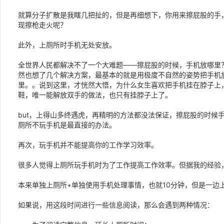
就算分子扩散是我瞎几把扯的，但是再细想下，你用来擦屁股的手
现擦枪走火呢？
此外，上厕所时手机无处安放。
全世界人民都解决不了一个大难题——擦屁股的时候，手机放哪里
然也想了几个解决方案，最基本的就是用极度不自然的姿势把手机
里。。说到这里，才恍然大悟，为什么女生喜欢把手机挂在脖子上
鞋，唯一能解放双手的做法，也只有挂脖子上了。
but，上得山多终遇虎，再精明的方法都没法保证，擦屁股的时候
厕所不玩手机是最直接的办法。
再次，玩手机并不能提高你的工作学习效率。
很多人觉得上厕所玩手机时为了工作提高工作效率。但据我的经验
本来单独上厕所+单独使用手机处理事情，也就10分钟，但是一边
如果说，用这段时间进行一些信息阅读，那么会遇到两种情况：