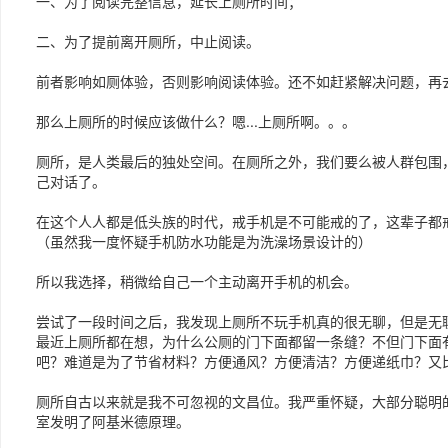
一、为了阅读完整信息，延长上厕所时间；
二、为了提前离开厕所，中止阅读。
前者影响如厕体验，否则影响阅读体验。还不如赶紧解决问题，再
那么上厕所的时候应该做什么？嗯...上厕所啊。。。
厕所，是人类最后的独处空间。在厕所之外，我们要么被人群包围
己对话了。
在这个人人都是低头族的时代，戒手机是不可能戒的了，这辈子都
（虽然我一度怀疑手机防水功能是为洗澡场景设计的）
所以我选择，稍微给自己一个主动离开手机的机会。
尝试了一段时间之后，我发现上厕所不玩手机真的很无聊，但是无
最近上厕所都在想，为什么公厕的门下面都留一条缝？不但门下面
吧？难道是为了节省材料？方便通风？方便清洁？方便递纸巾？又
厕所自古以来就是我不可忽视的文昌位。我严重怀疑，大部分聪明
室发明了阿基米德原理。