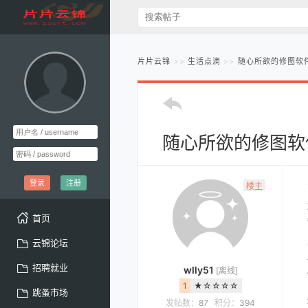
片片云锦
生活点滴
随心所欲的修图软
随心所欲的修图软
登录
注册
楼主
首页
云锦论坛
招聘就业
wlly51
[离线]
1
★☆☆☆☆
跳蚤市场
发帖数：
87
积分：
394